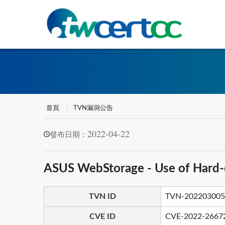
首頁
TVN漏洞公告
2022-04-22
發布日期：
ASUS WebStorage - Use of Hard-
TVN ID
TVN-202203005
CVE ID
CVE-2022-2667