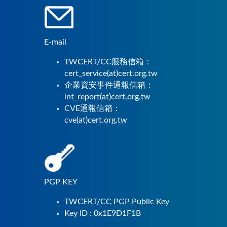
E-mail
TWCERT/CC服務信箱：
cert_service(at)cert.org.tw
企業資安事件通報信箱：
int_report(at)cert.org.tw
CVE通報信箱：
cve(at)cert.org.tw
PGP KEY
TWCERT/CC PGP Public Key
Key ID : 0x1E9D1F1B