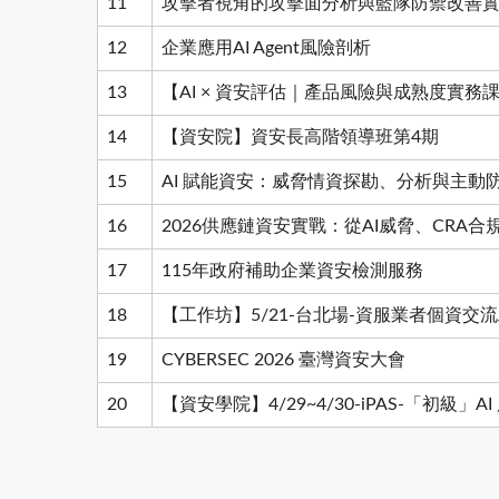
11
攻擊者視角的攻擊面分析與藍隊防禦改善
12
企業應用AI Agent風險剖析
13
【AI × 資安評估｜產品風險與成熟度實務
14
【資安院】資安長高階領導班第4期
15
AI 賦能資安：威脅情資探勘、分析與主動
16
2026供應鏈資安實戰：從AI威脅、CRA合
17
115年政府補助企業資安檢測服務
18
【工作坊】5/21-台北場-資服業者個資交流
19
CYBERSEC 2026 臺灣資安大會
20
【資安學院】4/29~4/30-iPAS-「初級