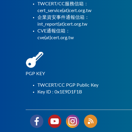
TWCERT/CC服務信箱：
cert_service(at)cert.org.tw
企業資安事件通報信箱：
int_report(at)cert.org.tw
CVE通報信箱：
cve(at)cert.org.tw
PGP KEY
TWCERT/CC PGP Public Key
Key ID : 0x1E9D1F1B