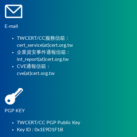
E-mail
TWCERT/CC服務信箱：
cert_service(at)cert.org.tw
企業資安事件通報信箱：
int_report(at)cert.org.tw
CVE通報信箱：
cve(at)cert.org.tw
PGP KEY
TWCERT/CC PGP Public Key
Key ID : 0x1E9D1F1B