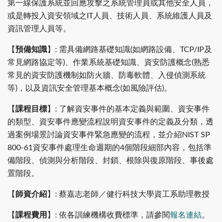
第一線保護系統並回應攻擊之系統管理員或其他安全人員，
或是轉投入資安領域之IT人員、技術人員、系統維護人員及
資訊管理人員等。
【
預備知識
】: 需具備網路基礎知識(如網路設備、TCP/IP及
常見網路協定等)、作業系統基礎知識、資安防護概念(熟悉
常見的資安防護機制如防火牆、防毒軟體、入侵偵測系統
等)，以及資訊安全管理基本概念(如風險評估)。
【
課程目標
】: 了解資安事件的基本定義與範圍、資安事件
的類型、資安事件應變流程說明資安事件的定義及分類，透
過案例場景討論資安事件緊急應變的流程，並介紹NIST SP
800-61資安事件處理生命週期的4個階段細部內容，包括準
備階段、偵測與分析階段、封鎖、根除與復原階段、事後處
置階段。
【
師資介紹
】: 蔡嘉志老師／健行科技大學資工系助理教授
【
課程費用
】: 依各訓練機構收費標準，請參閱
報名連結
。