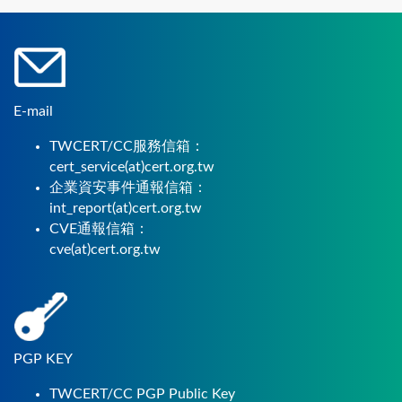
E-mail
TWCERT/CC服務信箱：
cert_service(at)cert.org.tw
企業資安事件通報信箱：
int_report(at)cert.org.tw
CVE通報信箱：
cve(at)cert.org.tw
PGP KEY
TWCERT/CC PGP Public Key