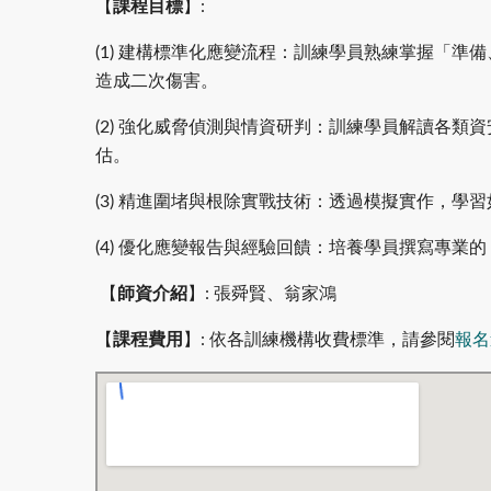
【
課程目標
】:
(1) 建構標準化應變流程：訓練學員熟練掌握「
造成二次傷害。
(2) 強化威脅偵測與情資研判：訓練學員解讀各類
估。
(3) 精進圍堵與根除實戰技術：透過模擬實作，
(4) 優化應變報告與經驗回饋：培養學員撰寫專
【
師資介紹
】: 張舜賢、翁家鴻
【
課程費用
】: 依各訓練機構收費標準，請參閱
報名