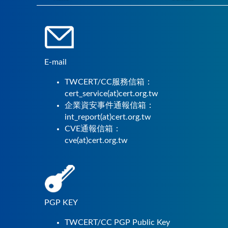
E-mail
TWCERT/CC服務信箱：
cert_service(at)cert.org.tw
企業資安事件通報信箱：
int_report(at)cert.org.tw
CVE通報信箱：
cve(at)cert.org.tw
PGP KEY
TWCERT/CC PGP Public Key