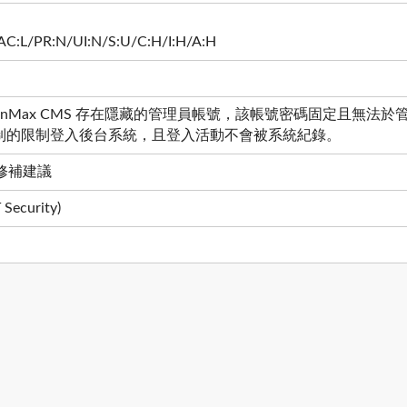
AC:L/PR:N/UI:N/S:U/C:H/I:H/A:H
inMax CMS 存在隱藏的管理員帳號，該帳號密碼固定且無
控制的限制登入後台系統，且登入活動不會被系統紀錄。
修補建議
ecurity)