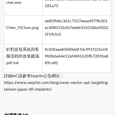
cher.exe
181a75
de839d6c361c7527eeaa4979b301
Chen_YiChun.png
ac408352b5b7edeb354536bd5022
5f19cfa5
針對提領系統與客
9c83faae850406df7dc991f335c04
服流程的改進建議.
9b0b6a64e12af4bf61d5fb7281ba8
pdf.lnk
89ca82
詳細IoC請參考Seqrite公告網址：
https://www.seqrite.com/blog/swan-vector-apt-targeting-
taiwan-japan-dll-implants/