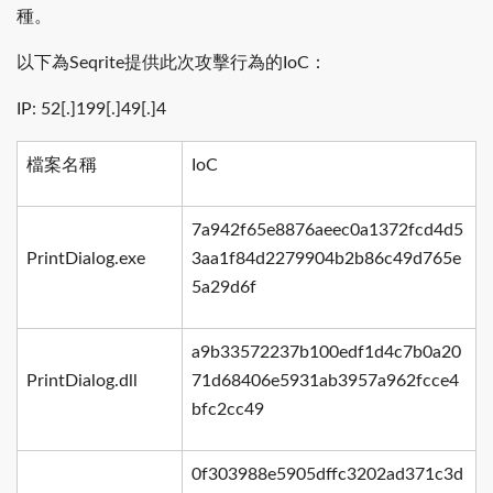
種。
以下為Seqrite提供此次攻擊行為的IoC：
IP: 52[.]199[.]49[.]4
檔案名稱
IoC
7a942f65e8876aeec0a1372fcd4d5
PrintDialog.exe
3aa1f84d2279904b2b86c49d765e
5a29d6f
a9b33572237b100edf1d4c7b0a20
PrintDialog.dll
71d68406e5931ab3957a962fcce4
bfc2cc49
0f303988e5905dffc3202ad371c3d