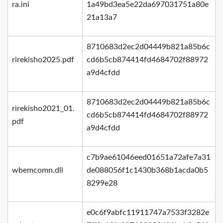
ra.ini
1a49bd3ea5e22da697031751a80e
21a13a7
8710683d2ec2d04449b821a85b6c
rirekisho2025.pdf
cd6b5cb874414fd4684702f88972
a9d4cfdd
8710683d2ec2d04449b821a85b6c
rirekisho2021_01.
cd6b5cb874414fd4684702f88972
pdf
a9d4cfdd
c7b9ae61046eed01651a72afe7a31
wbemcomn.dll
de088056f1c1430b368b1acda0b5
8299e28
e0c6f9abfc11911747a7533f3282e