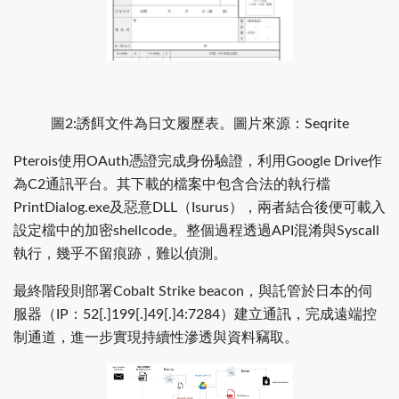
圖2:誘餌文件為日文履歷表。圖片來源：Seqrite
Pterois使用OAuth憑證完成身份驗證，利用Google Drive作
為C2通訊平台。其下載的檔案中包含合法的執行檔
PrintDialog.exe及惡意DLL（Isurus），兩者結合後便可載入
設定檔中的加密shellcode。整個過程透過API混淆與Syscall
執行，幾乎不留痕跡，難以偵測。
最終階段則部署Cobalt Strike beacon，與託管於日本的伺
服器（IP：52[.]199[.]49[.]4:7284）建立通訊，完成遠端控
制通道，進一步實現持續性滲透與資料竊取。