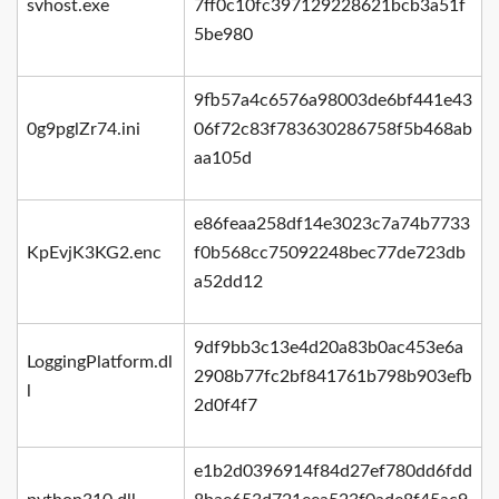
svhost.exe
7ff0c10fc397129228621bcb3a51f
5be980
9fb57a4c6576a98003de6bf441e43
0g9pglZr74.ini
06f72c83f783630286758f5b468ab
aa105d
e86feaa258df14e3023c7a74b7733
KpEvjK3KG2.enc
f0b568cc75092248bec77de723db
a52dd12
9df9bb3c13e4d20a83b0ac453e6a
LoggingPlatform.dl
2908b77fc2bf841761b798b903efb
l
2d0f4f7
e1b2d0396914f84d27ef780dd6fdd