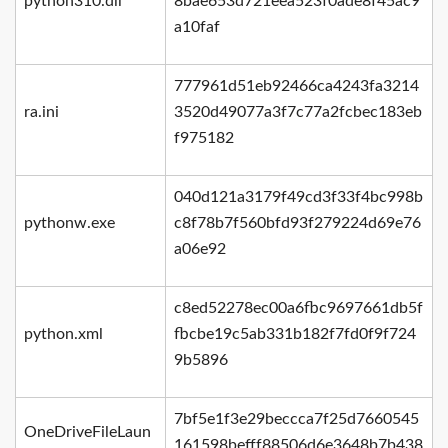
python310.dll
8bae653d721eea523f0ade8f45ac9
a10faf
777961d51eb92466ca4243fa3214
ra.ini
3520d49077a3f7c77a2fcbec183eb
f975182
040d121a3179f49cd3f33f4bc998b
pythonw.exe
c8f78b7f560bfd93f279224d69e76
a06e92
c8ed52278ec00a6fbc9697661db5f
python.xml
fbcbe19c5ab331b182f7fd0f9f724
9b5896
7bf5e1f3e29beccca7f25d7660545
OneDriveFileLaun
161598befff88506d6e3648b7b438