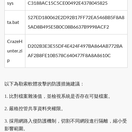
sys
C3188AC15C5CE00492E4378045825
527ED180062E2D92B17FF72EA546BB5F8A8
ta.bat
5AD8B495E5B0C08B6637B9998ACF2
CrazeH
D202B3E3E55DF4E424F497BA864AB772BA
unter.zi
AF2B8FE10B578C640477F8A8A8610C
p
以下為勒索軟體攻擊的防護措施建議：
1. 比對檔案雜湊值，並檢視系統是否存在可疑檔案。
2. 嚴格控管共享資料夾權限。
3. 採用網路入侵防護機制，切割不同網段進行隔離，縮小受
影響範圍。