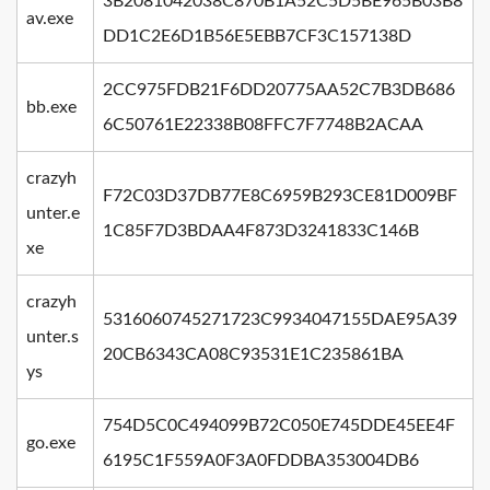
3B2081042038C870B1A52C5D5BE965B03B8
av.exe
DD1C2E6D1B56E5EBB7CF3C157138D
2CC975FDB21F6DD20775AA52C7B3DB686
bb.exe
6C50761E22338B08FFC7F7748B2ACAA
crazyh
F72C03D37DB77E8C6959B293CE81D009BF
unter.e
1C85F7D3BDAA4F873D3241833C146B
xe
crazyh
5316060745271723C9934047155DAE95A39
unter.s
20CB6343CA08C93531E1C235861BA
ys
754D5C0C494099B72C050E745DDE45EE4F
go.exe
6195C1F559A0F3A0FDDBA353004DB6