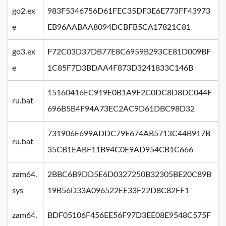
go2.ex
983F5346756D61FEC35DF3E6E773FF43973
e
EB96AABAA8094DCBFB5CA17821C81
go3.ex
F72C03D37DB77E8C6959B293CE81D009BF
e
1C85F7D3BDAA4F873D3241833C146B
15160416EC919E0B1A9F2C0DC8D8DC044F
ru.bat
696B5B4F94A73EC2AC9D61DBC98D32
731906E699ADDC79E674AB5713C44B917B
ru.bat
35CB1EABF11B94C0E9AD954CB1C666
zam64.
2BBC6B9DD5E6D0327250B32305BE20C89B
sys
19B56D33A096522EE33F22D8C82FF1
zam64.
BDF05106F456EE56F97D3EE08E9548C575F