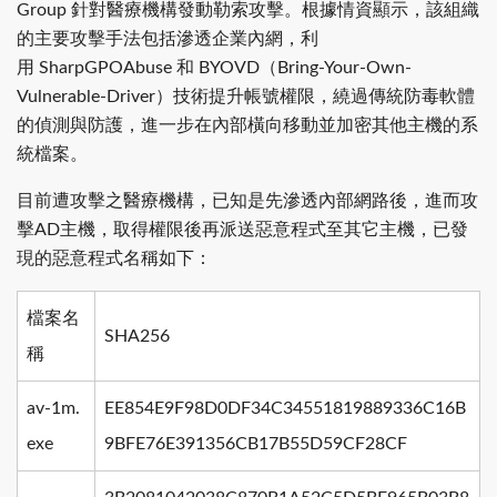
針對醫療機構發動勒索攻擊。根據情資顯示，該組織
Group
的主要攻擊手法包括滲透企業內網，利
用
和
（
SharpGPOAbuse
BYOVD
Bring-Your-Own-
）技術提升帳號權限，繞過傳統防毒軟體
Vulnerable-Driver
的偵測與防護，進一步在內部橫向移動並加密其他主機的系
統檔案。
目前遭攻擊之醫療機構，已知是先滲透內部網路後，進而攻
擊
主機，取得權限後再派送惡意程式至其它主機，已發
AD
現的惡意程式名稱如下：
檔案名
SHA256
稱
av-1m.
EE854E9F98D0DF34C34551819889336C16B
exe
9BFE76E391356CB17B55D59CF28CF