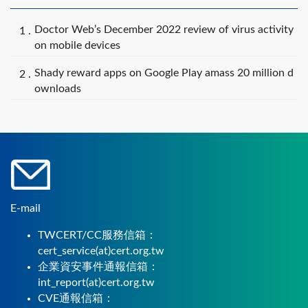
Doctor Web’s December 2022 review of virus activity
on mobile devices
Shady reward apps on Google Play amass 20 million d
ownloads
E-mail
TWCERT/CC服務信箱：
cert_service(at)cert.org.tw
企業資安事件通報信箱：
int_report(at)cert.org.tw
CVE通報信箱：