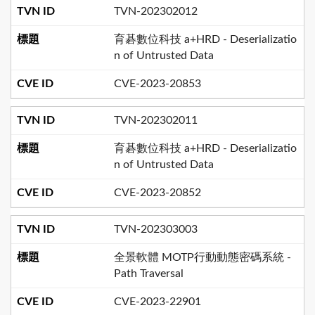
TVN-202302012
育碁數位科技 a+HRD - Deserializatio
n of Untrusted Data
CVE-2023-20853
TVN-202302011
育碁數位科技 a+HRD - Deserializatio
n of Untrusted Data
CVE-2023-20852
TVN-202303003
全景軟體 MOTP行動動態密碼系統 -
Path Traversal
CVE-2023-22901