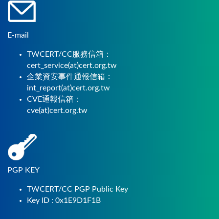
E-mail
TWCERT/CC服務信箱：
cert_service(at)cert.org.tw
企業資安事件通報信箱：
int_report(at)cert.org.tw
CVE通報信箱：
cve(at)cert.org.tw
PGP KEY
TWCERT/CC PGP Public Key
Key ID : 0x1E9D1F1B