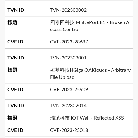
TVN-202303002
四零四科技 MiiNePort E1 - Broken A
ccess Control
CVE-2023-28697
TVN-202303001
桓基科技HGiga OAKlouds - Arbitrary
File Upload
CVE-2023-25909
TVN-202302014
瑞賦科技 IOT Wall - Reflected XSS
CVE-2023-25018