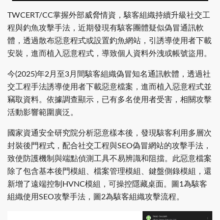
TWCERT/CC掌握外部威脅情資，駭客組織持續升級社交工
程與釣魚攻擊手法，近期發現有駭客團體疑似偽冒通訊軟
體，透過散布惡意程式或設置釣魚網站，引誘導使用者下載
安裝，進而植入惡意程式，導致個人資料外洩或帳號盜用。
今(2025)年2月至3月間駭客組織偽冒知名通訊軟體，透過社
交工程手法誘導使用者下載惡意檔案，進而植入惡意程式並
竊取資料。依據調查顯示，已有多名使用者受害，相關攻擊
活動影響範圍廣泛。
國家資通安全研究院分析惡意樣本後，發現駭客利用多層次
封裝後門程式，配合社交工程與SEO偽冒網站的攻擊手法，
致使防護機制與端點偵測工具不易辨識和阻擋。此惡意檔案
除了包含基本後門模組、檔案管理模組、鍵盤側錄模組，還
新增了遠端控制HVNC模組，可操控隱藏桌面。圖1為駭客
組織使用SEO攻擊手法，圖2為駭客組織攻擊流程。