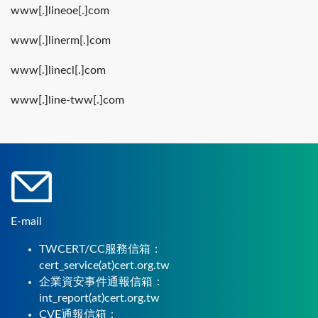
www[.]lineoe[.]com
www[.]linerm[.]com
www[.]linecl[.]com
www[.]line-tww[.]com
E-mail
TWCERT/CC服務信箱：
cert_service(at)cert.org.tw
企業資安事件通報信箱：
int_report(at)cert.org.tw
CVE通報信箱：