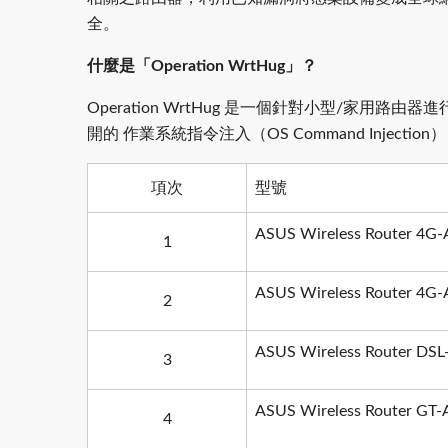
全。
什麼是「Operation WrtHug」？
Operation WrtHug 是一個針對小型/家用
開的 作業系統指令注入（OS Command Inject
項次
型號
ASUS Wireless Router 4G
1
ASUS Wireless Router 4G
2
ASUS Wireless Router DS
3
ASUS Wireless Router GT
4