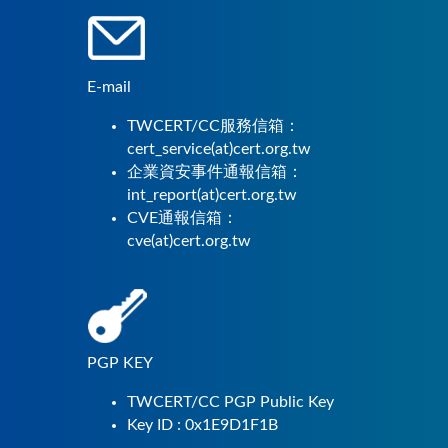
E-mail
TWCERT/CC服務信箱：
cert_service(at)cert.org.tw
企業資安事件通報信箱：
int_report(at)cert.org.tw
CVE通報信箱：
cve(at)cert.org.tw
PGP KEY
TWCERT/CC PGP Public Key
Key ID : 0x1E9D1F1B