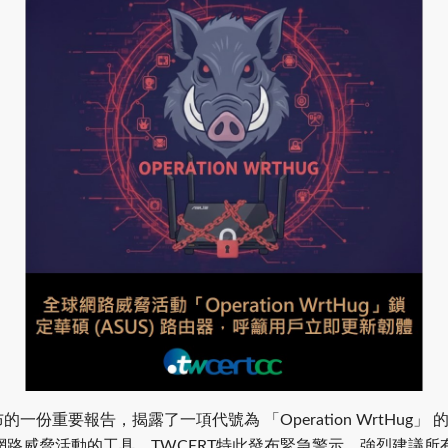
團隊近日發布的一份重要報告，揭露了一項代號為 「Operation WrtHu
路威脅活動的工具。TWCERT特此發布緊急警示，強烈建議