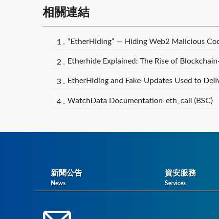
相關連結
“EtherHiding” — Hiding Web2 Malicious Co
Etherhide Explained: The Rise of Blockcha
EtherHiding and Fake-Updates Used to Del
WatchData Documentation-eth_call (BSC)
新聞公告
資安服務
News
Services