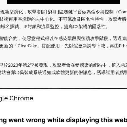
型演化，攻擊者開始利用區塊鏈平台做為命令與控制（Command & 
，該技術運用區塊鏈的去中心化、不可篡改及匿名性特性，攻擊者將C2
防禦機制如域名攔截、IP封鎖和流量監控，提高C2架構的隱蔽性。
鏈上的智能合約，使惡意程式得以在感染階段與後續攻擊階段，透過查
裝更新的「ClearFake」搭配使用，先以假更新誘導下載，再由Et
最早於2023年第2季被發現，攻擊者會在受感染的網站中，植入惡意J
面時，網站會彈出偽裝成系統通知或軟體更新的假訊息，誘導試用者