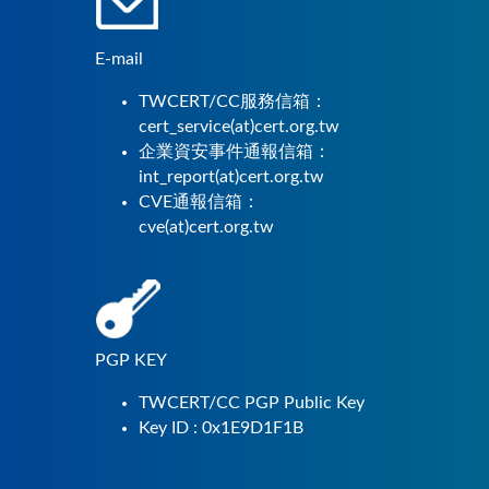
E-mail
TWCERT/CC服務信箱：
cert_service(at)cert.org.tw
企業資安事件通報信箱：
int_report(at)cert.org.tw
CVE通報信箱：
cve(at)cert.org.tw
PGP KEY
TWCERT/CC PGP Public Key
Key ID : 0x1E9D1F1B