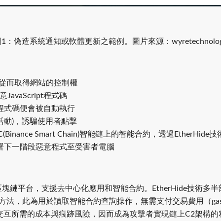
1：偽造系統通知或軟體更新之範例。圖片來源：wyretechnolo
站，從而取得網站的控制權
vaScript程式碼
pt程式碼便會被自動執行
擊活動)，誘騙使用者點擊
C(Binance Smart Chain)智能鏈上的智能合約，透過Eth
並部署下一階段惡意程式至受害者電腦
020年推出的區塊鏈平台，支援去中心化應用和智能合約。EtherHide
l」方法，此為用於讀取智能合約查詢操作，無需支付交易費用（gas
交互所需的成本與痕跡風險，因而成為攻擊者實現鏈上C2架構的