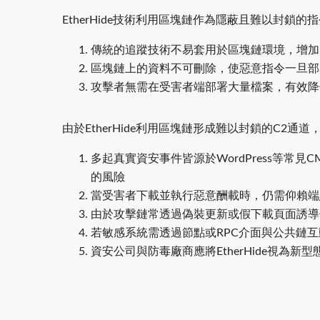
EtherHide技術利用區塊鏈作為隱蔽且難以封
傳統的追蹤技術不易套用於區塊鏈環境，增加
區塊鏈上的資料不可刪除，使惡意指令一旦部
攻擊者無需在受害者端部署大量檔案，有效降
由於EtherHide利用區塊鏈形成難以封鎖的C2通
多起真實資安事件皆源於WordPress等
的風險
當受害者下載並執行惡意酬載時，仍需仰賴端
由於攻擊鏈常透過偽裝更新或假下載頁面誘導
若敏感系統需透過節點或RPC介面與公共鏈
資安公司與防毒廠商應將EtherHide視為