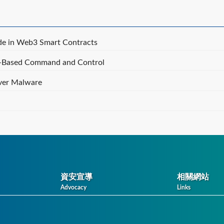
de in Web3 Smart Contracts
in-Based Command and Control
iver Malware
資安宣導
相關網站
Advocacy
Links