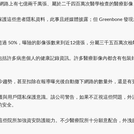
已發現，網路上有七億兩千萬張、屬於二千四百萬次醫學檢查的醫療
這些患者隱私資料，此事且經媒體披露；但 Greenbone 
過 50%，曝險的影像張數來到近12億張，分屬三千五百萬次檢
包括許多病患個人的健康記錄資訊。許多醫療影像內都含有包裝
未見減少趨勢，甚至扣除在報導曝光後自動撤下網路的數量外，還是
資安防護與用戶隱私保護意識。該公司警告，如果不正視這些問題
的安全。
，敦促這些院所加強資安防護能力。不少醫療院所十分願意配合，外