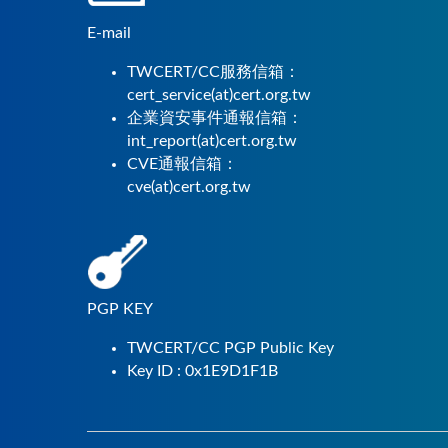
E-mail
TWCERT/CC服務信箱：
cert_service(at)cert.org.tw
企業資安事件通報信箱：
int_report(at)cert.org.tw
CVE通報信箱：
cve(at)cert.org.tw
PGP KEY
TWCERT/CC PGP Public Key
Key ID : 0x1E9D1F1B