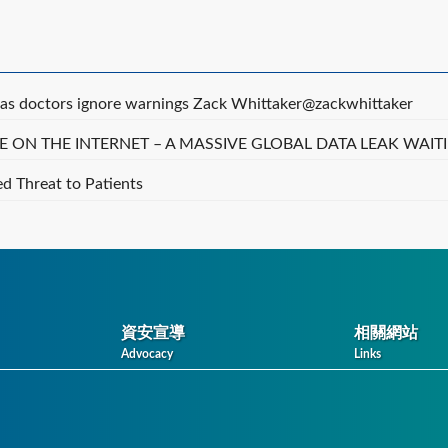
e, as doctors ignore warnings Zack Whittaker@zackwhittaker
E ON THE INTERNET – A MASSIVE GLOBAL DATA LEAK WAI
d Threat to Patients
資安宣導
相關網站
Advocacy
Links