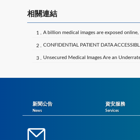
相關連結
A billion medical images are exposed onlin
CONFIDENTIAL PATIENT DATA ACCESSIBL
Unsecured Medical Images Are an Underrate
新聞公告
資安服務
News
Services