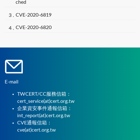
ched
CVE-2020-6819
CVE-2020-6820
E-mail
TWCERT/CC服務信箱：
cert_service(at)cert.org.tw
企業資安事件通報信箱：
int_report(at)cert.org.tw
CVE通報信箱：
cve(at)cert.org.tw