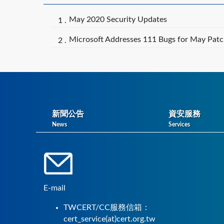
May 2020 Security Updates
Microsoft Addresses 111 Bugs for May Patc
新聞公告
資安服務
News
Services
E-mail
TWCERT/CC服務信箱：
cert_service(at)cert.org.tw