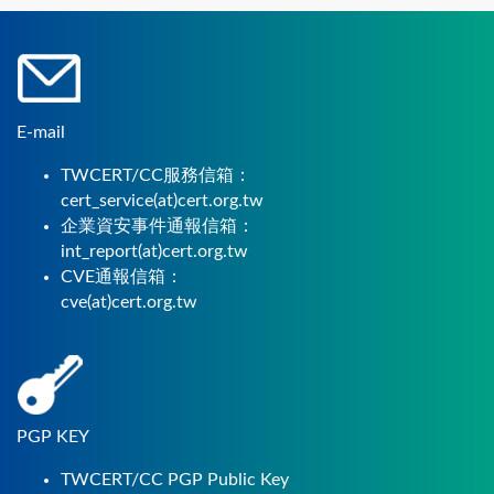
E-mail
TWCERT/CC服務信箱：
cert_service(at)cert.org.tw
企業資安事件通報信箱：
int_report(at)cert.org.tw
CVE通報信箱：
cve(at)cert.org.tw
PGP KEY
TWCERT/CC PGP Public Key