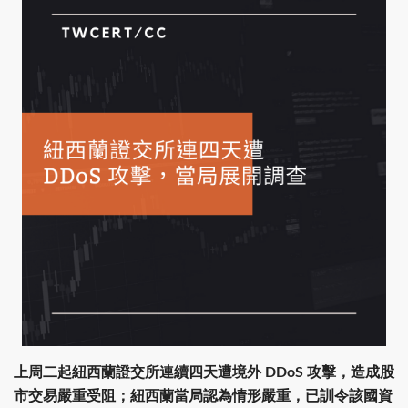
上周二起紐西蘭證交所連續四天遭境外 DDoS 攻擊，造成股
市交易嚴重受阻；紐西蘭當局認為情形嚴重，已訓令該國資