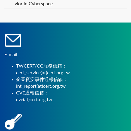
vior in Cyberspace
E-mail
TWCERT/CC服務信箱：
cert_service(at)cert.org.tw
企業資安事件通報信箱：
int_report(at)cert.org.tw
CVE通報信箱：
cve(at)cert.org.tw