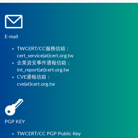
E-mail
TWCERT/CC服務信箱：
cert_service(at)cert.org.tw
企業資安事件通報信箱：
int_report(at)cert.org.tw
CVE通報信箱：
cve(at)cert.org.tw
PGP KEY
TWCERT/CC PGP Public Key