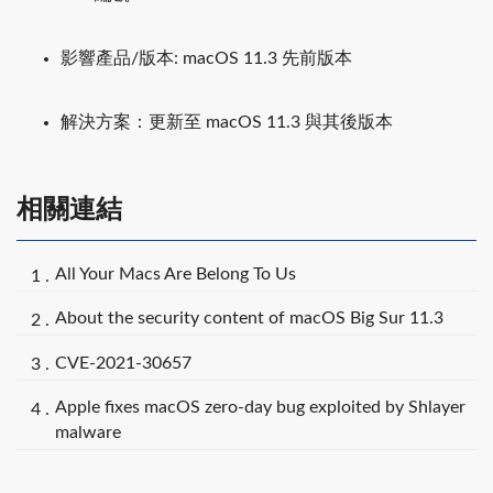
影響產品/版本: macOS 11.3 先前版本
解決方案：更新至 macOS 11.3 與其後版本
相關連結
All Your Macs Are Belong To Us
About the security content of macOS Big Sur 11.3
CVE-2021-30657
Apple fixes macOS zero-day bug exploited by Shlayer
malware