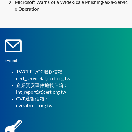
Microsoft Warns of a Wide-Scale Phishing-as-a-Servic
e Operation
E-mail
TWCERT/CC服務信箱：
cert_service(at)cert.org.tw
企業資安事件通報信箱：
int_report(at)cert.org.tw
CVE通報信箱：
cve(at)cert.org.tw