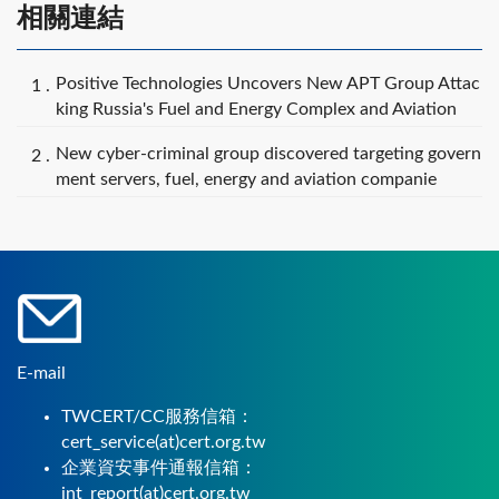
相關連結
Positive Technologies Uncovers New APT Group Attac
king Russia's Fuel and Energy Complex and Aviation
New cyber-criminal group discovered targeting govern
ment servers, fuel, energy and aviation companie
E-mail
TWCERT/CC服務信箱：
cert_service(at)cert.org.tw
企業資安事件通報信箱：
int_report(at)cert.org.tw