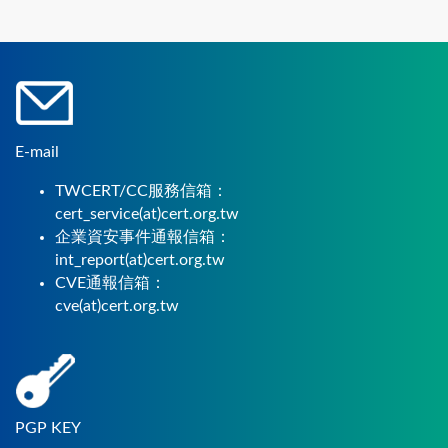
E-mail
TWCERT/CC服務信箱：
cert_service(at)cert.org.tw
企業資安事件通報信箱：
int_report(at)cert.org.tw
CVE通報信箱：
cve(at)cert.org.tw
PGP KEY