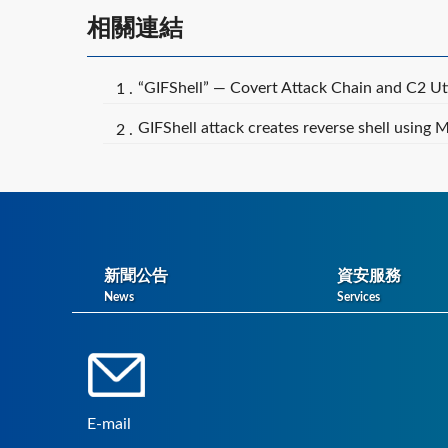
相關連結
“GIFShell” — Covert Attack Chain and C2 Ut
GIFShell attack creates reverse shell using 
新聞公告
資安服務
News
Services
E-mail