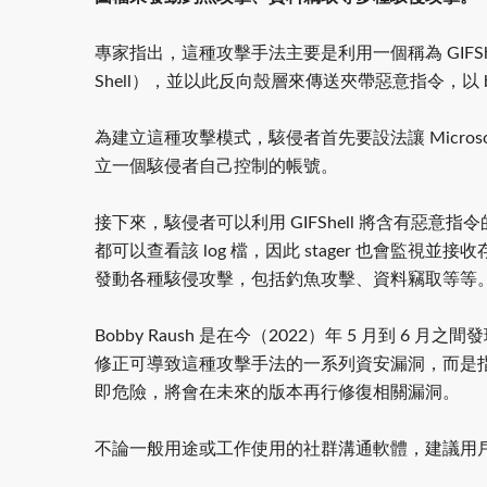
專家指出，這種攻擊手法主要是利用一個稱為 GIFShel
Shell），並以此反向殼層來傳送夾帶惡意指令，以 bas
為建立這種攻擊模式，駭侵者首先要設法讓 Micros
立一個駭侵者自己控制的帳號。
接下來，駭侵者可以利用 GIFShell 將含有惡意指令的
都可以查看該 log 檔，因此 stager 也會監視並
發動各種駭侵攻擊，包括釣魚攻擊、資料竊取等等
Bobby Raush 是在今（2022）年 5 月到 6 月之
修正可導致這種攻擊手法的一系列資安漏洞，而是
即危險，將會在未來的版本再行修復相關漏洞。
不論一般用途或工作使用的社群溝通軟體，建議用