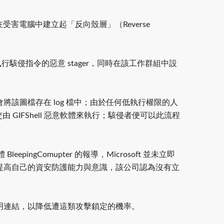
，在受害電腦中建立起「反向殼層」（Reverse
執行駭侵指令的惡意 stager，同時在該工作群組中設
ms 會將該圖檔存在 log 檔中；由於任何低執行權限的人
交由 GIFShell 惡意軟體來執行；駭侵者便可以此流程
epingComupter 的報導，Microsoft 並未立即
提高自己的資安防護能力與意識，該公司認為沒有立
明連結，以降低遭這類攻擊鎖定的機率。