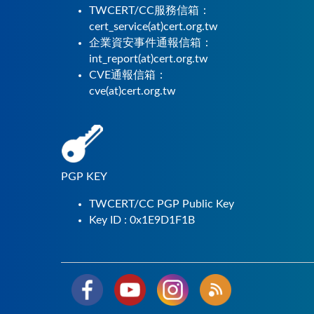
TWCERT/CC服務信箱：
cert_service(at)cert.org.tw
企業資安事件通報信箱：
int_report(at)cert.org.tw
CVE通報信箱：
cve(at)cert.org.tw
PGP KEY
TWCERT/CC PGP Public Key
Key ID : 0x1E9D1F1B