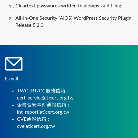
Cleartext passwords written to aiowps_audit_log
All-In-One Security (AIOS) WordPress Security Plugin
Release 5.2.0
E-mail
TWCERT/CC服務信箱：
cert_service(at)cert.org.tw
企業資安事件通報信箱：
int_report(at)cert.org.tw
CVE通報信箱：
cve(at)cert.org.tw