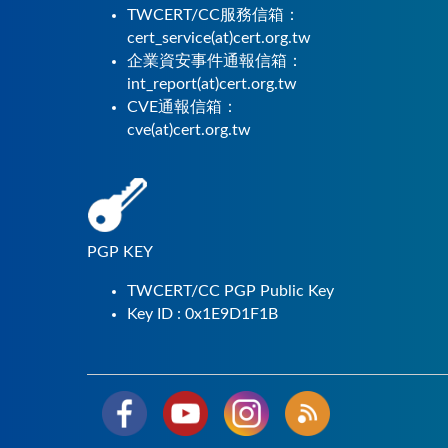
TWCERT/CC服務信箱：
cert_service(at)cert.org.tw
企業資安事件通報信箱：
int_report(at)cert.org.tw
CVE通報信箱：
cve(at)cert.org.tw
PGP KEY
TWCERT/CC PGP Public Key
Key ID : 0x1E9D1F1B