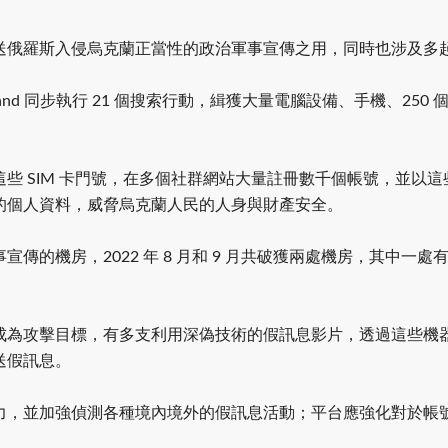
送俄羅斯入侵烏克蘭正當性的政治軍事宣傳之用，同時也涉及多
 和 Lvivand 同步執行 21 個搜索行動，緝獲大量電腦設備、手機、2
些 SIM 卡門號，在多個社群網站大量註冊數千個帳號，並以
的個人資料，威脅烏克蘭人民的人身與財產安全。
的機房，2022 年 8 月和 9 月共破獲兩處機房，其中一處
攻擊目標，有多支利用深偽技術的假訊息影片，透過這些機器人網路
送假訊息。
力，並加強偵測各種境內境外的假訊息活動；平台應強化對於帳