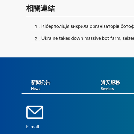
相關連結
Кіберполіція викрила організаторів бото
Ukraine takes down massive bot farm, seize
新聞公告
資安服務
News
Services
E-mail