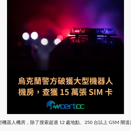
機房，除了搜索超過 12 處地點、250 台以上 GSM 閘道器、逮