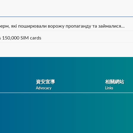
ферм, які поширювали ворожу пропаганду та займалися...
s 150,000 SIM cards
資安宣導
相關網站
Advocacy
Links