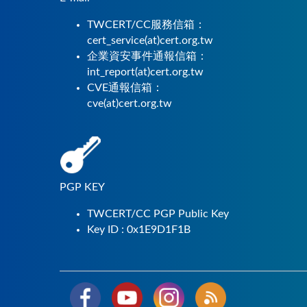
TWCERT/CC服務信箱：
cert_service(at)cert.org.tw
企業資安事件通報信箱：
int_report(at)cert.org.tw
CVE通報信箱：
cve(at)cert.org.tw
PGP KEY
TWCERT/CC PGP Public Key
Key ID : 0x1E9D1F1B