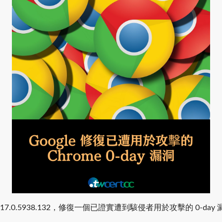
117.0.5938.132，修復一個已證實遭到駭侵者用於攻擊的 0-day 漏洞 
。