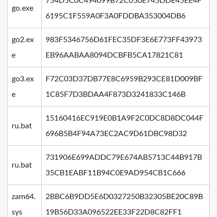
754D5C0C494099B72C050E745DDE45EE4F
go.exe
6195C1F559A0F3A0FDDBA353004DB6
go2.ex
983F5346756D61FEC35DF3E6E773FF43973
e
EB96AABAA8094DCBFB5CA17821C81
go3.ex
F72C03D37DB77E8C6959B293CE81D009BF
e
1C85F7D3BDAA4F873D3241833C146B
15160416EC919E0B1A9F2C0DC8D8DC044F
ru.bat
696B5B4F94A73EC2AC9D61DBC98D32
731906E699ADDC79E674AB5713C44B917B
ru.bat
35CB1EABF11B94C0E9AD954CB1C666
zam64.
2BBC6B9DD5E6D0327250B32305BE20C89B
sys
19B56D33A096522EE33F22D8C82FF1