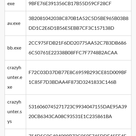
exe
9BFE76E391356CB17B55D59CF28CF
3B2081042038C870B1A52C5D5BE965B03B8
av.exe
DD1C2E6D1B56E5EBB7CF3C157138D
2CC975FDB21F6DD20775AA52C7B3DB686
bb.exe
6C50761E22338B08FFC7F7748B2ACAA
crazyh
F72C03D37DB77E8C6959B293CE81D009BF
unter.e
1C85F7D3BDAA4F873D3241833C146B
xe
crazyh
5316060745271723C9934047155DAE95A39
unter.s
20CB6343CA08C93531E1C235861BA
ys