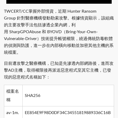
掌握外部情資，近期
TWCERT/CC
Hunter Ransom
針對醫療機構發動勒索攻擊。根據情資顯示，該組織
Group
的主要攻擊手法包括滲透企業內網，利
用
和
（
SharpGPOAbuse
BYOVD
Bring-Your-Own-
）技術提升帳號權限，繞過傳統防毒軟體
Vulnerable-Driver
的偵測與防護，進一步在內部橫向移動並加密其他主機的系
統檔案。
目前遭攻擊之醫療機構，已知是先滲透內部網路後，進而攻
擊
主機，取得權限後再派送惡意程式至其它主機，已發
AD
現的惡意程式名稱如下：
檔案名
SHA256
稱
av-1m.
EE854E9F98D0DF34C34551819889336C16B