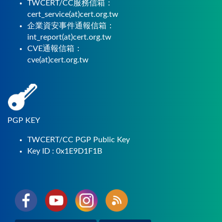
TWCERT/CC服務信箱：
cert_service(at)cert.org.tw
企業資安事件通報信箱：
int_report(at)cert.org.tw
CVE通報信箱：
cve(at)cert.org.tw
PGP KEY
TWCERT/CC PGP Public Key
Key ID : 0x1E9D1F1B