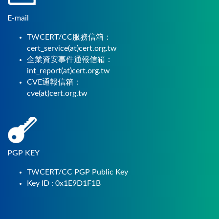
E-mail
TWCERT/CC服務信箱：
cert_service(at)cert.org.tw
企業資安事件通報信箱：
int_report(at)cert.org.tw
CVE通報信箱：
cve(at)cert.org.tw
PGP KEY
TWCERT/CC PGP Public Key
Key ID : 0x1E9D1F1B