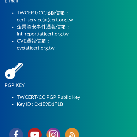
E-mail
TWCERT/CC服務信箱：
cert_service(at)cert.org.tw
企業資安事件通報信箱：
int_report(at)cert.org.tw
CVE通報信箱：
cve(at)cert.org.tw
PGP KEY
TWCERT/CC PGP Public Key
Key ID : 0x1E9D1F1B