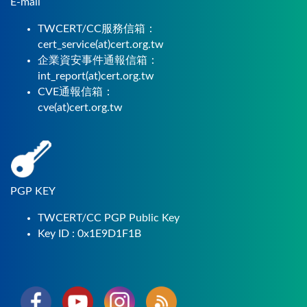
E-mail
TWCERT/CC服務信箱：
cert_service(at)cert.org.tw
企業資安事件通報信箱：
int_report(at)cert.org.tw
CVE通報信箱：
cve(at)cert.org.tw
PGP KEY
TWCERT/CC PGP Public Key
Key ID : 0x1E9D1F1B