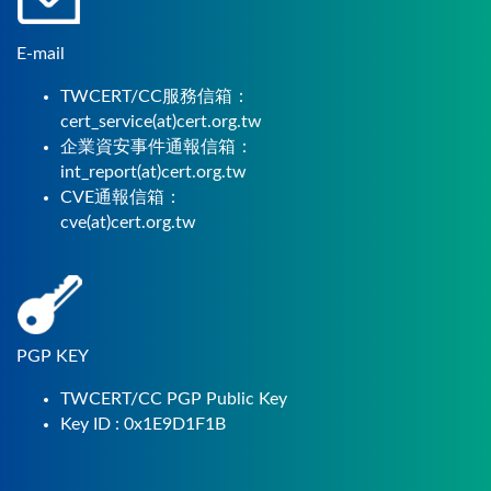
E-mail
TWCERT/CC服務信箱：
cert_service(at)cert.org.tw
企業資安事件通報信箱：
int_report(at)cert.org.tw
CVE通報信箱：
cve(at)cert.org.tw
PGP KEY
TWCERT/CC PGP Public Key
Key ID : 0x1E9D1F1B