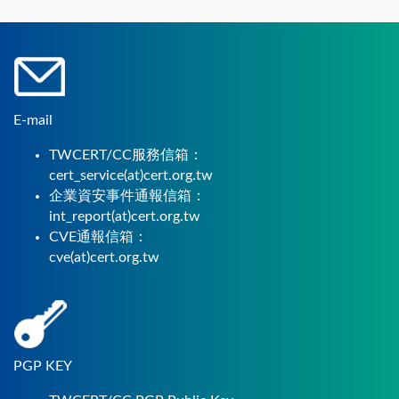
E-mail
TWCERT/CC服務信箱：
cert_service(at)cert.org.tw
企業資安事件通報信箱：
int_report(at)cert.org.tw
CVE通報信箱：
cve(at)cert.org.tw
PGP KEY