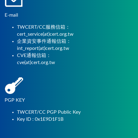
E-mail
TWCERT/CC服務信箱：
cert_service(at)cert.org.tw
企業資安事件通報信箱：
int_report(at)cert.org.tw
CVE通報信箱：
cve(at)cert.org.tw
PGP KEY
TWCERT/CC PGP Public Key
Key ID : 0x1E9D1F1B