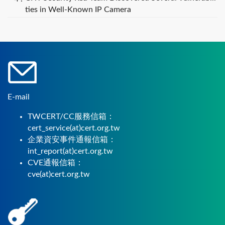
ties in Well-Known IP Camera
E-mail
TWCERT/CC服務信箱：
cert_service(at)cert.org.tw
企業資安事件通報信箱：
int_report(at)cert.org.tw
CVE通報信箱：
cve(at)cert.org.tw