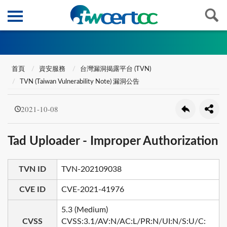
首頁
資安服務
台灣漏洞揭露平台 (TVN)
TVN (Taiwan Vulnerability Note) 漏洞公告
2021-10-08
Tad Uploader - Improper Authorization
TVN ID
TVN-202109038
CVE ID
CVE-2021-41976
5.3 (Medium)
CVSS
CVSS:3.1/AV:N/AC:L/PR:N/UI:N/S:U/C: