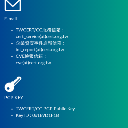
E-mail
TWCERT/CC服務信箱：
cert_service(at)cert.org.tw
企業資安事件通報信箱：
int_report(at)cert.org.tw
CVE通報信箱：
cve(at)cert.org.tw
PGP KEY
TWCERT/CC PGP Public Key
Key ID : 0x1E9D1F1B