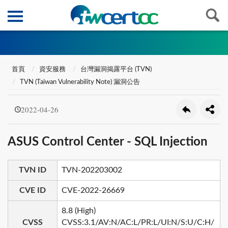
首頁
資安服務
台灣漏洞揭露平台 (TVN)
TVN (Taiwan Vulnerability Note) 漏洞公告
2022-04-26
ASUS Control Center - SQL Injection
TVN ID
TVN-202203002
CVE ID
CVE-2022-26669
8.8 (High)
CVSS
CVSS:3.1/AV:N/AC:L/PR:L/UI:N/S:U/C:H/