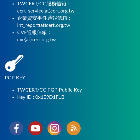
TWCERT/CC服務信箱：
cert_service(at)cert.org.tw
企業資安事件通報信箱：
int_report(at)cert.org.tw
CVE通報信箱：
cve(at)cert.org.tw
PGP KEY
TWCERT/CC PGP Public Key
Key ID : 0x1E9D1F1B