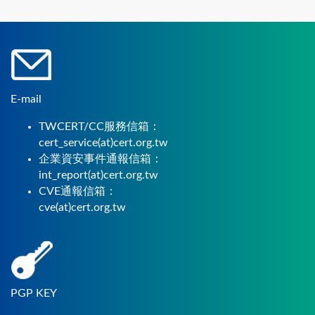
E-mail
TWCERT/CC服務信箱：
cert_service(at)cert.org.tw
企業資安事件通報信箱：
int_report(at)cert.org.tw
CVE通報信箱：
cve(at)cert.org.tw
PGP KEY