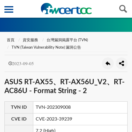
首頁
資安服務
台灣漏洞揭露平台 (TVN)
TVN (Taiwan Vulnerability Note) 漏洞公告
2023-09-05
ASUS RT-AX55、RT-AX56U_V2、RT-
AC86U - Format String - 2
TVN ID
TVN-202309008
CVE ID
CVE-2023-39239
7.2 (High)