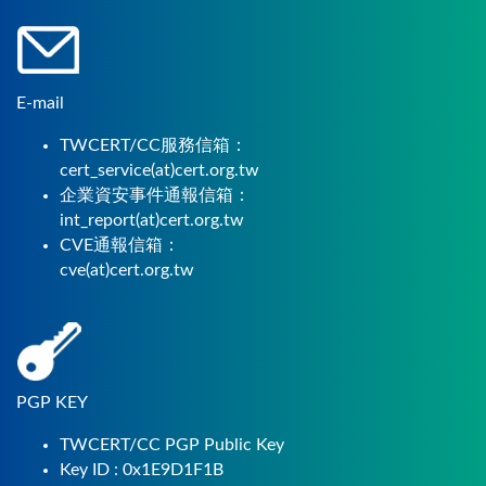
E-mail
TWCERT/CC服務信箱：
cert_service(at)cert.org.tw
企業資安事件通報信箱：
int_report(at)cert.org.tw
CVE通報信箱：
cve(at)cert.org.tw
PGP KEY
TWCERT/CC PGP Public Key
Key ID : 0x1E9D1F1B