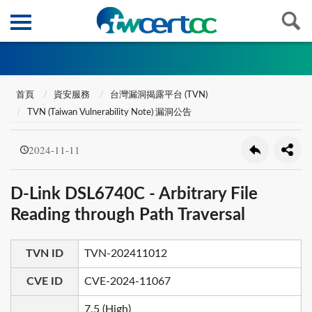
首頁
資安服務
台灣漏洞揭露平台 (TVN)
TVN (Taiwan Vulnerability Note) 漏洞公告
2024-11-11
D-Link DSL6740C - Arbitrary File
Reading through Path Traversal
TVN ID
TVN-202411012
CVE ID
CVE-2024-11067
7.5 (High)