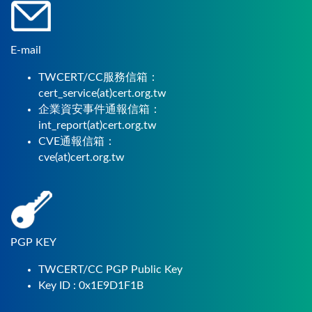
E-mail
TWCERT/CC服務信箱：
cert_service(at)cert.org.tw
企業資安事件通報信箱：
int_report(at)cert.org.tw
CVE通報信箱：
cve(at)cert.org.tw
PGP KEY
TWCERT/CC PGP Public Key
Key ID : 0x1E9D1F1B