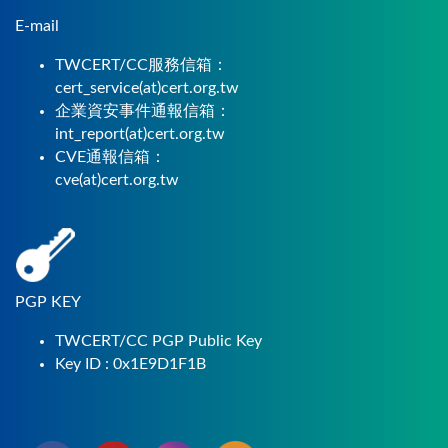
E-mail
TWCERT/CC服務信箱：
cert_service(at)cert.org.tw
企業資安事件通報信箱：
int_report(at)cert.org.tw
CVE通報信箱：
cve(at)cert.org.tw
PGP KEY
TWCERT/CC PGP Public Key
Key ID : 0x1E9D1F1B