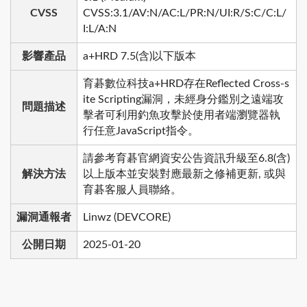
CVSS
CVSS:3.1/AV:N/AC:L/PR:N/UI:R/S:C/C:L/
I:L/A:N
影響產品
a+HRD 7.5(含)以下版本
育碁數位科技a+HRD存在Reflected Cross-s
ite Scripting漏洞，未經身分鑑別之遠端攻
問題描述
擊者可利用釣魚攻擊於使用者端瀏覽器執
行任意JavaScript指令。
請參考育碁官網資安公告資訊升級至6.8(含)
解決方法
以上版本並安裝對應最新之修補更新, 或與
育碁客服人員聯絡。
漏洞通報者
Linwz (DEVCORE)
公開日期
2025-01-20