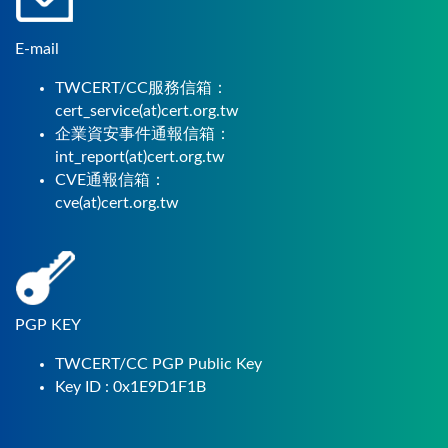
E-mail
TWCERT/CC服務信箱：
cert_service(at)cert.org.tw
企業資安事件通報信箱：
int_report(at)cert.org.tw
CVE通報信箱：
cve(at)cert.org.tw
PGP KEY
TWCERT/CC PGP Public Key
Key ID : 0x1E9D1F1B