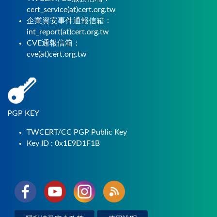
cert_service(at)cert.org.tw
企業資安事件通報信箱：
int_report(at)cert.org.tw
CVE通報信箱：
cve(at)cert.org.tw
PGP KEY
TWCERT/CC PGP Public Key
Key ID : 0x1E9D1F1B