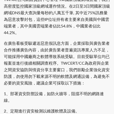
高密度監控國家頂級網域運作情況。在2日至3日間國家頂級
網域DNS最大查詢量每秒約八萬五千筆, 其中近75%訊務量
為惡意攻擊封包，這些IP位址持有者主要來自美國與中國雲
端業者，其中美國雲端業者佔比54.8%，中國業者佔比
44.2%。
在廣告看板受駭遞送惡意假訊息方面，企業採取與廣告業者
合作推播廣告內容，由於廣告業者普遍資訊專業人力不足，
可能採用中國廠商之軟體導致系統受駭。目前受駭單位均已
報案並進行後續相關調查程序。TWCERT/CC為政府與企業
之間資安協防與情資分享主要窗口，我們鼓勵企業強化資安
防護，勿使用勿下載來源不明的軟體及網通設備，為避免不
必要的資安風險，建議企業可採取以下措施：
1、部署資安防禦設備，如防火牆等，阻擋不明的網路連
線。
2、定期進行資安檢測以維護軟體及設備。