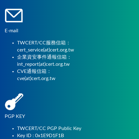
E-mail
TWCERT/CC服務信箱：
cert_service(at)cert.org.tw
企業資安事件通報信箱：
int_report(at)cert.org.tw
CVE通報信箱：
cve(at)cert.org.tw
PGP KEY
TWCERT/CC PGP Public Key
Key ID : 0x1E9D1F1B