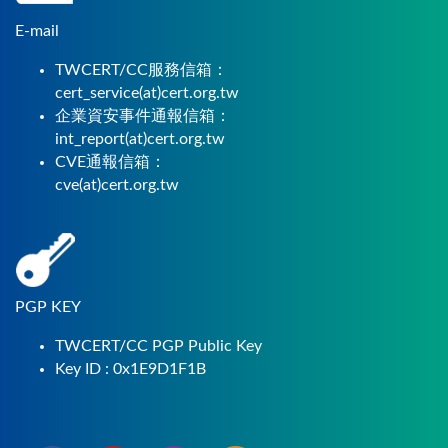
E-mail
TWCERT/CC服務信箱：
cert_service(at)cert.org.tw
企業資安事件通報信箱：
int_report(at)cert.org.tw
CVE通報信箱：
cve(at)cert.org.tw
PGP KEY
TWCERT/CC PGP Public Key
Key ID : 0x1E9D1F1B