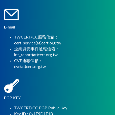
E-mail
TWCERT/CC服務信箱：
cert_service(at)cert.org.tw
企業資安事件通報信箱：
int_report(at)cert.org.tw
CVE通報信箱：
cve(at)cert.org.tw
PGP KEY
TWCERT/CC PGP Public Key
Key ID : 0x1E9D1F1B