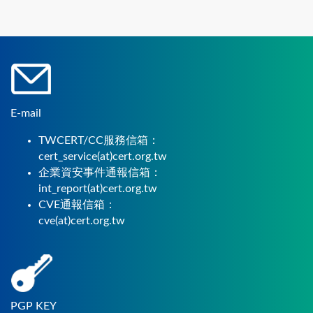
E-mail
TWCERT/CC服務信箱：
cert_service(at)cert.org.tw
企業資安事件通報信箱：
int_report(at)cert.org.tw
CVE通報信箱：
cve(at)cert.org.tw
PGP KEY