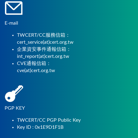
E-mail
TWCERT/CC服務信箱：
cert_service(at)cert.org.tw
企業資安事件通報信箱：
int_report(at)cert.org.tw
CVE通報信箱：
cve(at)cert.org.tw
PGP KEY
TWCERT/CC PGP Public Key
Key ID : 0x1E9D1F1B